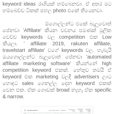
keyword ideas රාශියක් හම්බෙනවා. ඒ අතර මට
හම්බෙච්ච ටිකක් පහල photo එකේ තියෙනවා.
ඕගොල්ලන්ට එකේ බැලුවොත්
පේනවා 'Affiliate' කියන වචනය පමණක් මූලික
වෙච්ච keywords වල competition එක Low
කියලා. ' affiliate 2019, rakuten affiliate,
travelstart affiliate' වගේ keywords වල. හැබැයි
ඔයගොල්ලන්ට බැලුවොත් පේනවා 'automated
affiliate marketing software' කියන්නේ high
competition keyword එකක්. හේතුව තමයි ඒ
keyword එක marketing වලදී advertisers ලාට
හොඳට sales ගෙනල්ල දෙන keyword එකක්
වෙන එක. ඒක ගොඩක් broad නැහැ ඒක specific
& narrow.