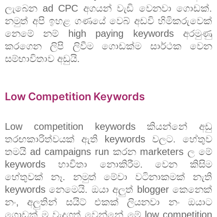
ලැබෙන ad CPC අගයන් වැඩි වෙනවා ගොඩක්.
නමුත් අපි ඉහළ ගණයේ වෙබ් අඩවි හිමිකරුවෙක්
නෙමේ නම් high paying keywords අරමුණු
කරගෙන ලිපි ලිවීම ගොඩක්ම සාර්ථක වෙන
සම්භාවිතාව අඩුයි.
Low Competition Keywords
Low competition keywords කියන්නේ අඩු
තරඟකාරිත්වයක් ඇති keywords වලට. හේතුව
තමයි ad campaigns run කරන marketers ල මේ
keywords භාවිතා නොකිරීම. වෙන කිසිම
හේතුවක් නෑ. නමුත් මේවා වටිනාකමක් නැති
keywords නෙමෙයි. ඔයා අලුත් blogger කෙනෙක්
නං, අලුතින් සයිට් එකක් ලියනවා නං ඔයාට
ගොඩක් ම වැදගත් වෙන්නේ මේ low competition