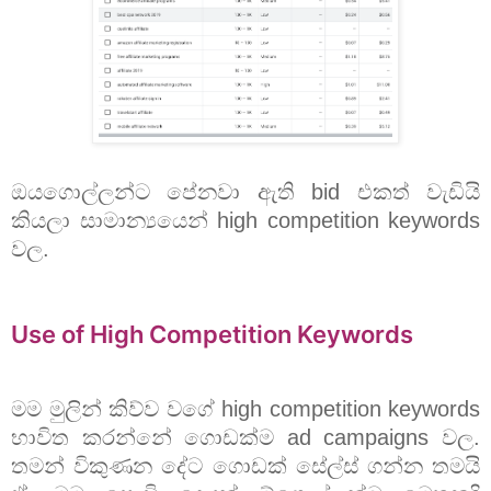
ඔයගොල්ලන්ට පේනවා ඇති bid එකත් වැඩියි
කියලා සාමාන්‍යයෙන් high competition keywords
වල.
Use of High Competition Keywords
මම මුලින් කිව්ව වගේ high competition keywords
භාවිත කරන්නේ ගොඩක්ම ad campaigns වල.
තමන් විකුණන දේට ගොඩක් සේල්ස් ගන්න තමයි