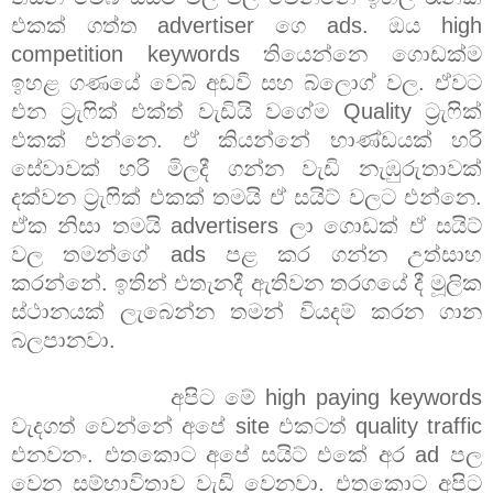
එකක් ගත්ත advertiser ගෙ ads. ඔය high
competition keywords තියෙන්නෙ ගොඩක්ම
ඉහළ ගණයේ වෙබ් අඩවි සහ බ්ලොග් වල. ඒවට
එන ට්‍රැෆික් එක්ත් වැඩියි වගේම Quality ට්‍රැෆික්
එකක් එන්නෙ. ඒ කියන්නේ භාණ්ඩයක් හරි
සේවාවක් හරි මිලදී ගන්න වැඩි නැඹුරුතාවක්
දක්වන ට්‍රැෆික් එකක් තමයි ඒ සයිට් වලට එන්නෙ.
ඒක නිසා තමයි advertisers ලා ගොඩක් ඒ සයිට්
වල තමන්ගේ ads පළ කර ගන්න උත්සාහ
කරන්නේ. ඉතින් එතැනදී ඇතිවන තරගයේ දී මූලික
ස්ථානයක් ලැබෙන්න තමන් වියදම් කරන ගාන
බලපානවා.
අපිට මේ high paying keywords
වැදගත් වෙන්නේ අපේ site එකටත් quality traffic
එනවනං. එතකොට අපේ සයිට් එකේ අර ad පල
වෙන සම්භාවිතාව වැඩි වෙනවා. එතකොට අපිට