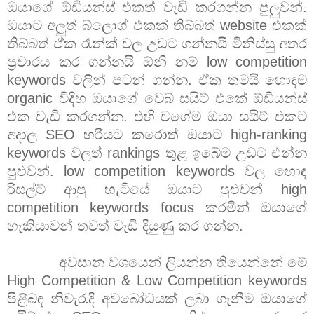
ඔයාගේ ඕඩියන්ස් එකත් වැඩි කරගන්න පුලුවන්.
ඔයාට අලුත් බ්ලොග් එකක් තිබ්බත් website එකක්
තිබ්බත් ඒක රෑන්ක් වල උඩට ගන්නයි මිනිස්සු අතර
ප්‍රචාරය කර ගන්නයි ඕනි නම් low competition
keywords වලින් පටන් ගන්න. ඒක තමයි හොඳම
organic විදිහ ඔයාගේ වෙබ් සයිට් එකේ ඕඩියන්ස්
එක වැඩි කරගන්න. එහි වගේම ඔයා සයිට් එකට
අදාල SEO හරියට කරොත් ඔයාට high-ranking
keywords වලත් rankings තුළ ඉබේම උඩට එන්න
පුළුවන්. low competition keywords වල හොඳ
රිසල්ට් ආපු හැටියේ ඔයාට පුළුවන් high
competition keywords focus කරමින් ඔයාගේ
හැකියාවන් තවත් වැඩි දියුණු කර ගන්න.
අවසාන වශයෙන් ලියන්න තියෙන්නේ මේ
High Competition & Low Competition keywords
පිළිබඳ නිවැරැදි අවබෝධයක් ලබා ගැනීම ඔයාගේ