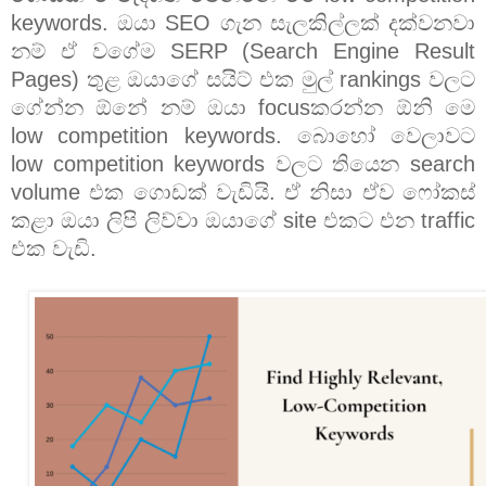
keywords. ඔයා SEO ගැන සැලකිල්ලක් දක්වනවා
නම් ඒ වගේම SERP (Search Engine Result
Pages) තුළ ඔයාගේ සයිට් එක මුල් rankings වලට
ගේන්න ඕනේ නම් ඔයා focusකරන්න ඕනි මෙ
low competition keywords. බොහෝ වෙලාවට
low competition keywords වලට තියෙන search
volume එක ගොඩක් වැඩියි. ඒ නිසා ඒව ෆෝකස්
කළා ඔයා ලිපි ලිව්වා ඔයාගේ site එකට එන traffic
එක වැඩි.