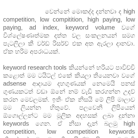
වෙන්නේ මොකද්ද දන්නවා ද high
competition, low compitition, high paying, low
paying, ad index, keyword volume වගේ
විශ්ලේෂණාත්මක දත්ත වල සංකලනයන් සමග
පැටලිලා කී වර්ඩ් රිසර්ච් එක අත ඇරලා දානවා.
ඒක හරිම අපරාධයක්.
keyword research tools කියන්නේ හරියට පාවිච්චි
කළොත් මම ටයිට්ල් එකේ කියලා තියෙනවා වගේ
adsense ආදායම දහගුණයක් නෙමෙයි පනස්
ගුණයකටත් වඩා ඕනේ නම් වැඩි කරගන්න උදව්
කරන මෙවලමක්. ඉතිං ඒක නිසයි මේ ලිපි මාලාව
මම ලියන්න හිතුවේ. පලවෙනි ලිපියෙන්
ඕගොල්ලන්ට මම මූලික අදහසක් ලබා දුන්නා
keywords ගෙන. ඒ නිසා දැන් බලමු high
competition, low competition keywords