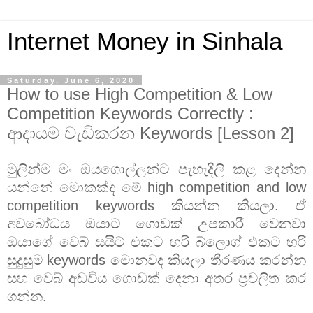
Internet Money in Sinhala
Saturday, June 6, 2020
How to use High Competition & Low
Competition Keywords Correctly :
ආදායම වැඩිකරන Keywords [Lesson 2]
මුලින්ම මං ඔයගොල්ලන්ට පැහැදිලි කළ දෙන්න
යන්නේ මොකක්ද මේ high competition and low
competition keywords කියන්න කියලා. ඒ
අවබෝධය ඔයාට ගොඩක් උපකාරී වෙනවා
ඔයාගේ වෙබ් සයිට් එකට හරි බ්ලොග් එකට හරි
සුදුසුම keywords මොනවද කියලා තීරණය කරන්න
සහ වෙබ් අඩවිය ගොඩක් දෙනා අතර ප්‍රචලිත කර
ගන්න.