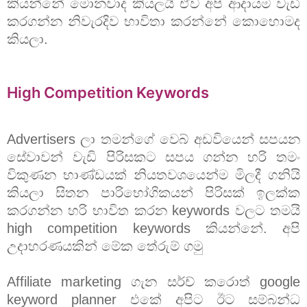
කියන්නේ මොනවාද කියලයි ඒව අපි ආදායම වැඩි
කරගන්න නිවැරදිව භාවිතා කරන්නේ කොහොමද
කියලා.
High Competition Keywords
Advertisers ලා තමන්ගේ වෙබ් අඩවියෙන් සපයන
සේවාවන් වැඩි පිරිසකට සපය ගන්න හරි තමං
විකුණන භාණ්ඩයක් නියතවශයෙන්ම මිලදී ගනියි
කියලා සිතන පාරිභෝගිකයන් පිරිසක් ඉලක්ක
කරගන්න හරි භාවිත කරන keywords වලට තමයි
high competition keywords කියන්නේ. අපි
උදාහරණයකින් මේක තේරුම් ගමු
Affiliate marketing ගැන සර්ච් කරොත් google
keyword planner එකේ අපිට ඊට සම්බන්ධ