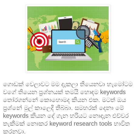
ගොඩක් වෙලාවට මම දැකලා තියෙනවා හැමෝටම
වගේ තියෙන ප්‍රශ්නයක් තමයි හොඳම keywords
තෝරගන්නේ කොහොමද කියන එක. මටත් ඔය
ප්‍රශ්නේ මුල් කාලෙදි තිබ්බා. සමහරක් දෙනා මේ
keywords කියන දේ ගැන හරියට නොදැන එච්චර
තැකීමක් නොකර keyword research tools භාවිත
කරනවා.