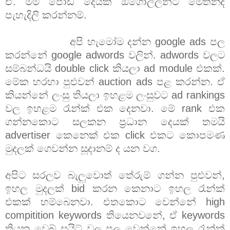
ඒ. මම පොඩි දෙයක් ඕගොල්ලන්ට මෙතනදි
පැහැදිලි කරන්නම්.
අපි හැමෝම දන්න google ads පල
කරන්නේ google adwords වලින්. adwords වලට
සම්බන්ධයි double click කියලා ad module එකක්.
මේක හරහා පුළුවන් auction ads පළ කරන්න. ඒ
කියන්නේ ලංසු තියලා ඉහළම ලංසුවට ad rankings
වල ඉහළම රෑන්ක් එක දෙනවා. මේ rank එක
ගන්නකොට සලකන ප්‍රධාන දෙයක් තමයි
advertiser කෙනෙක් එක click එකට කොපමණ
මුදලක් ගෙවන්න සූදානම් ද යන වග.
අපිට සරලව බැලුවොත් තේරුම් ගන්න පුළුවන්,
ඉහල මුදලක් bid කරන කෙනාට ඉහල රෑන්ක්
එකක් හම්බෙනවා. එතකොට වෙන්නේ high
compitition keywords තියෙනවනේ, ඒ keywords
තියන වෙබ් සයිට් වල ප
ල
වෙන්නේ ඉහල රෑන්ක්