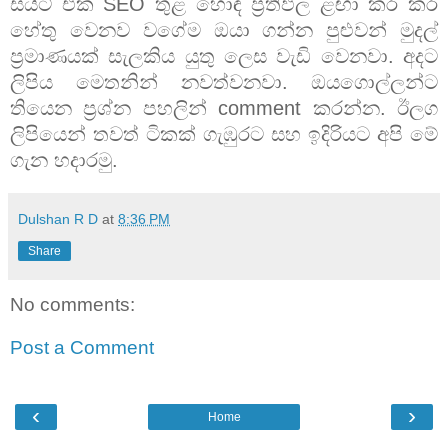
සයිට් එක SEO තුළ හොඳ ප්‍රතිඵල ළඟා කර කර
හේතු වෙනව වගේම ඔයා ගන්න පුළුවන් මුදල්
ප්‍රමාණයක් සැලකිය යුතු ලෙස වැඩි වෙනවා. අදට
ලිපිය මෙතනින් නවත්වනවා. ඔයගොල්ලන්ට
තියෙන ප්‍රශ්න පහලින් comment කරන්න. ඊලග
ලිපියෙන් තවත් ටිකක් ගැඹුරට සහ ඉදිරියට අපි මේ
ගැන හදාරමු.
Dulshan R D
at
8:36 PM
Share
No comments:
Post a Comment
‹
›
Home