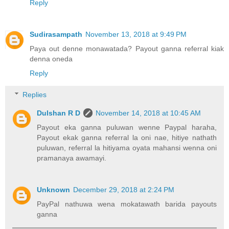
Reply
Sudirasampath
November 13, 2018 at 9:49 PM
Paya out denne monawatada? Payout ganna referral kiak
denna oneda
Reply
Replies
Dulshan R D
November 14, 2018 at 10:45 AM
Payout eka ganna puluwan wenne Paypal haraha,
Payout ekak ganna referral la oni nae, hitiye nathath
puluwan, referral la hitiyama oyata mahansi wenna oni
pramanaya awamayi.
Unknown
December 29, 2018 at 2:24 PM
PayPal nathuwa wena mokatawath barida payouts
ganna