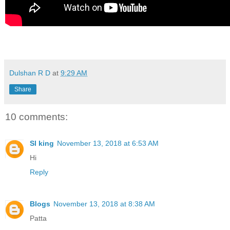
Dulshan R D
at
9:29 AM
Share
10 comments:
Sl king
November 13, 2018 at 6:53 AM
Hi
Reply
Blogs
November 13, 2018 at 8:38 AM
Patta