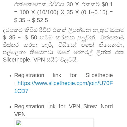
එක්කෙනෙක් රිවිව්ස් 30 X එකකට $0.1
= 100 X (10/100) X 35 X (0.1~0.15) =
$ 35 ~ $ 52.5
දවසකට කිසිම රිවිව් එකක් ලියන්නෙ නැතුව ඔයාට
$ 35 ~ $ 50 හම්බ කරන්න පුලුවන්. ඔක්කොම
විස්තර කරන හැටි, විඩියෝ එකේ තියෙනවා,
පල්ලෙහා තියෙනවා මගේ රෙෆරල් ලින්ක් එක
Slicethepie, VPN සයිට් වලටයි.
Registration link for Slicethepie
:
https://www.slicethepie.com/join/U70F
1CD7
Registration link for VPN Sites: Nord
VPN